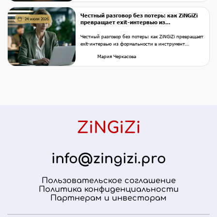
Честный разговор без потерь: как ZiNGiZi
24 июля 2026
превращает exit-интервью из
формальности в инструмент поддержки
сотрудников и сохранения репутации на
Честный разговор без потерь: как ZiNGiZi превращает
рынке
exit-интервью из формальности в инструмент
поддержки сотрудников и сохранения репутации на
Мария Черкасова
рынке
info@zingizi.pro
Пользовательское соглашение
Политика конфиденциальности
Партнерам и инвесторам