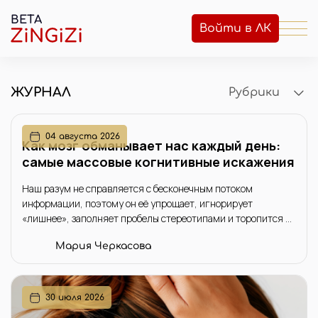
BETA
Войти в ЛК
ЖУРНАЛ
Рубрики
04 августа 2026
Как мозг обманывает нас каждый день:
самые массовые когнитивные искажения
Наш разум не справляется с бесконечным потоком
информации, поэтому он её упрощает, игнорирует
«лишнее», заполняет пробелы стереотипами и торопится с
выводами. Это не недостаток, а эволюционный механизм
Мария Черкасова
экономии энергии, который помогал выживать. Но в
современном мире он часто играет с нами злую шутку.
30 июля 2026