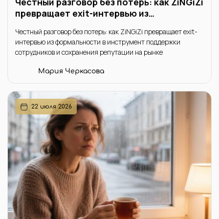
Честный разговор без потерь: как ZiNGiZi
превращает exit-интервью из
формальности в инструмент поддержки
Честный разговор без потерь: как ZiNGiZi превращает exit-
сотрудников и сохранения репутации на
интервью из формальности в инструмент поддержки
рынке
сотрудников и сохранения репутации на рынке
Мария Черкасова
22 июля 2026