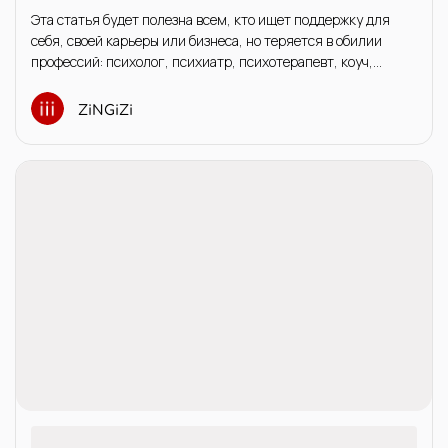
своего специалиста
Эта статья будет полезна всем, кто ищет поддержку для
себя, своей карьеры или бизнеса, но теряется в обилии
профессий: психолог, психиатр, психотерапевт, коуч,
тренер.
ZiNGiZi
11 октября 2025
Психодрама в кабинете ZiNGiZi: когда
группой становятся образы
Принято считать, что психодрама — это всегда группа и
живое действие. Но как быть в индивидуальном онлайн-
формате? Платформа ZiNGiZi позволяет пригласить на
сессию «вспомогательных Я» … в виде метафорических
карт.
ZiNGiZi
05 сентября 2025