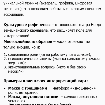
уникальной технике (акварель, графика, цифровая
живопись), что позволяет работать с широким спектром
ассоциаций.
Культурные референсы
– от японского театра Но до
венецианского карнавала, что расширяет поле для
интерпретаций.
Многослойность образов
– маски отражают не
только эмоции, но и:
социальные роли («я на работе» / «я в семье»);
психологические защиты («маска сильного» / «маска
жертвы»);
экзистенциальные вопросы («кто я без своих
масок?»)
Примеры клиентских интерпретаций карт:
Маска с трещинами
– метафора «изношенной»
роли, выгорания.
Маска, опутанная нитями
– символ навязанных
установок.
Двухцветная маска (тьма/свет)
–