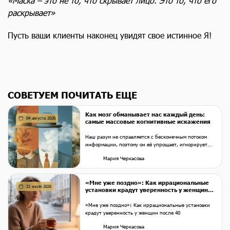
«Маска – это не то, что скрывает лицо. Это то, что его
раскрывает»
Пусть ваши клиенты наконец увидят свое истинное Я!
СОВЕТУЕМ ПОЧИТАТЬ ЕЩЕ
Как мозг обманывает нас каждый день:
04 августа 2026
самые массовые когнитивные искажения
Наш разум не справляется с бесконечным потоком
информации, поэтому он её упрощает, игнорирует
«лишнее», заполняет пробелы стереотипами и
Мария Черкасова
торопится с выводами. Это не недостаток, а
эволюционный механизм экономии энергии, который
помогал выживать. Но в современном мире он часто
«Мне уже поздно»: Как иррациональные
играет с нами злую шутку.
22 июля 2026
установки крадут уверенность у женщин
после 40
«Мне уже поздно»: Как иррациональные установки
крадут уверенность у женщин после 40
Мария Черкасова