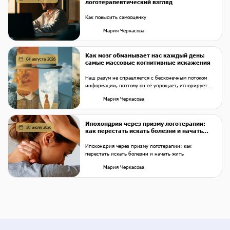
логотерапевтический взгляд
Как повысить самооценку
Мария Черкасова
Как мозг обманывает нас каждый день:
04 августа 2026
самые массовые когнитивные искажения
Наш разум не справляется с бесконечным потоком
информации, поэтому он её упрощает, игнорирует
«лишнее», заполняет пробелы стереотипами и
Мария Черкасова
торопится с выводами. Это не недостаток, а
эволюционный механизм экономии энергии, который
помогал выживать. Но в современном мире он часто
Ипохондрия через призму логотерапии:
играет с нами злую шутку.
30 июля 2026
как перестать искать болезни и начать
жить
Ипохондрия через призму логотерапии: как
перестать искать болезни и начать жить
Мария Черкасова