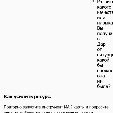
Развит
какого
качест
или
навыка
Вы
получа
в
Дар
от
ситуац
какой
бы
сложн
она
ни
была?
Как усилить ресурс.
Повторно запустите инструмент МАК-карты и попросите
клиента выбрать из колоды следующую карту и