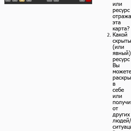
или
ресурс
отража
эта
карта?
Какой
скрыт
(или
явный)
ресурс
Вы
может
раскры
в
себе
или
получи
от
других
людей
ситуац