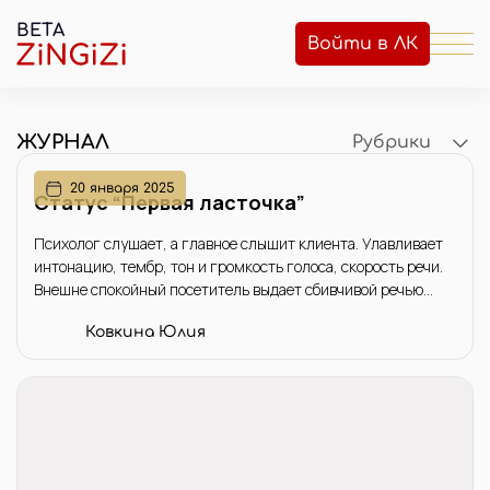
BETA
Войти в ЛК
ЖУРНАЛ
Рубрики
20 января 2025
Статус “Первая ласточка”
Психолог слушает, а главное слышит клиента. Улавливает
интонацию, тембр, тон и громкость голоса, скорость речи.
Внешне спокойный посетитель выдает сбивчивой речью
свое волнение, нетипично тихая, медленная речь клиентки
Ковкина Юлия
отражает ее состояние